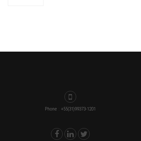
Phone
:
+55(31)99373-1201