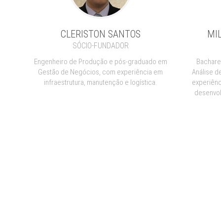
CLERISTON SANTOS
MI
SÓCIO-FUNDADOR
Engenheiro de Produção e pós-graduado em
Bachare
Gestão de Negócios, com experiência em
Análise d
infraestrutura, manutenção e logística.
experiênc
desenvol