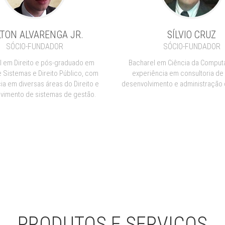
LTON ALVARENGA JR.
SÍLVIO CRUZ
SÓCIO-FUNDADOR
SÓCIO-FUNDADOR
l em Direito e pós-graduado em
Bacharel em Ciência da Comput
e Sistemas e Direito Público, com
experiência em consultoria de
ia em diversas áreas do Direito e
desenvolvimento e administração 
vimento de sistemas de gestão.
PRODUTOS E SERVIÇOS